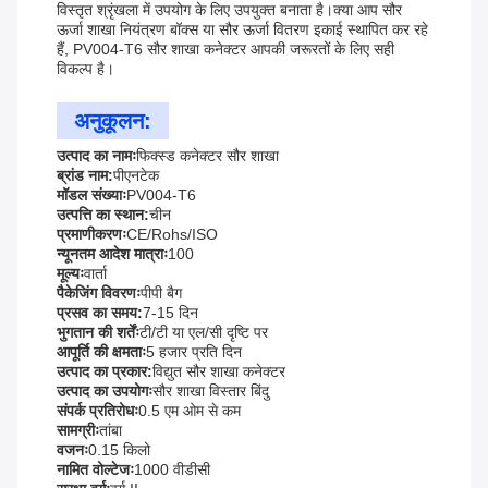
विस्तृत श्रृंखला में उपयोग के लिए उपयुक्त बनाता है।क्या आप सौर
ऊर्जा शाखा नियंत्रण बॉक्स या सौर ऊर्जा वितरण इकाई स्थापित कर रहे
हैं, PV004-T6 सौर शाखा कनेक्टर आपकी जरूरतों के लिए सही
विकल्प है।
अनुकूलन:
उत्पाद का नामः
फिक्स्ड कनेक्टर सौर शाखा
ब्रांड नाम:
पीएनटेक
मॉडल संख्याः
PV004-T6
उत्पत्ति का स्थान:
चीन
प्रमाणीकरणः
CE/Rohs/ISO
न्यूनतम आदेश मात्राः
100
मूल्यः
वार्ता
पैकेजिंग विवरणः
पीपी बैग
प्रसव का समय:
7-15 दिन
भुगतान की शर्तेंः
टी/टी या एल/सी दृष्टि पर
आपूर्ति की क्षमताः
5 हजार प्रति दिन
उत्पाद का प्रकार:
विद्युत सौर शाखा कनेक्टर
उत्पाद का उपयोगः
सौर शाखा विस्तार बिंदु
संपर्क प्रतिरोधः
0.5 एम ओम से कम
सामग्रीः
तांबा
वजनः
0.15 किलो
नामित वोल्टेजः
1000 वीडीसी