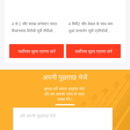
4 से 1 सौर शाखा कनेक्टर सरल
4 मिमी2 सौर केबल के साथ कम
60
और
विधानसभा विरोधी यूवी पीपीओ
धुआं उत्सर्जन यूवी प्रतिरोधी
वा
सामग्री और उच्च वर्तमान ले जाने
हेलोजन मुक्त सौर शाखा कनेक्टर
ब्र
की क्षमता के साथ
कन
सर्वोत्तम मूल्य प्राप्त करें
सर्वोत्तम मूल्य प्राप्त करें
अपनी पूछताछ भेजें
कृपया हमें अपना अनुरोध भेजें 
और हम आपको जल्द से जल्द 
जवाब देंगे।