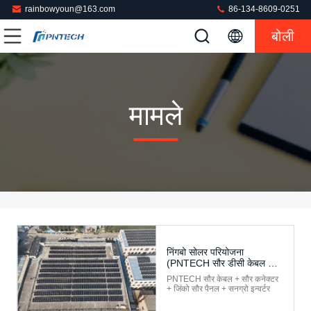
rainbowyoun@163.com
86-134-8609-0251
बोली
मामले
निंगबो सोलर परियोजना
(PNTECH सौर डीसी केबल +
कनेक्टर + जिंको सौर पैनल +
PNTECH सौर केबल + सौर कनेक्टर
सुंग्रो इन्वर्टर की आपूर्ति करता है)
+ जिंको सौर पैनल + सनग्रो इन्वर्टर