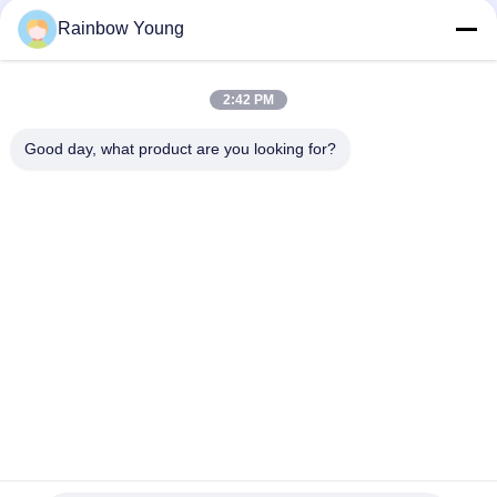
Rainbow Young
1
2:42 PM
Good day, what product are you looking for?
ZHEJIANG PNTECH TECHNOLOGY CO.,
LTD
rainbowyoun@163.com
86-134-8609-0251
नं. 108, यिनक्सियन एवेन्यू का प
श्चिम खंड, हाइशु जिला, निंगबो, चीन
315010
चीन अच्छी गुणवत्ता सौर पीवी केबल आपूर्तिकर्ता. कॉपीराइट © 2026 solar-pvcable.com .