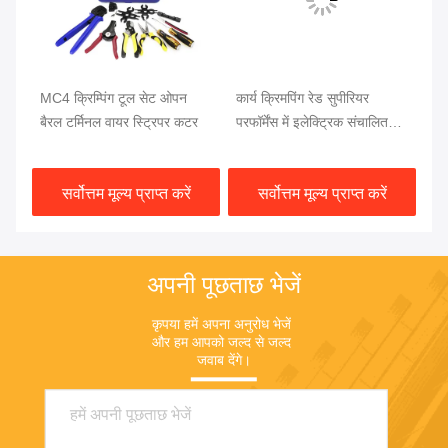
विड
MC4 क्रिम्पिंग टूल सेट ओपन
कार्य क्रिमपिंग रेड सुपीरियर
2.
्शन
बैरल टर्मिनल वायर स्ट्रिपर कटर
परफॉर्मेंस में इलेक्ट्रिक संचालित
ऊर
क्रिमपिंग टूल्स
हैं
सर्वोत्तम मूल्य प्राप्त करें
सर्वोत्तम मूल्य प्राप्त करें
अपनी पूछताछ भेजें
कृपया हमें अपना अनुरोध भेजें 
और हम आपको जल्द से जल्द 
जवाब देंगे।