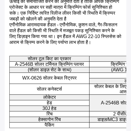
ऊंचाई को समायोजित करने की अनुमति देता है ताकि आपके क्रिम्पिंग
प्रोजेक्ट के आधार पर सही मात्रा में क्रिम्पिंग फोर्स सुनिश्चित हो
सके। एक निर्दिष्ट त्वरित रिलीज लीवर किसी भी स्थिति में क्रिम्पर
जबड़ों को खोलने की अनुमति देता है
एर्गोनोमिक आरामदायक हैंडल - एर्गोनोमिक, कुशन वाले, गैर-फिसलन
वाले हैंडल को किसी भी स्थिति में मजबूत पकड़ सुनिश्चित करने के
लिए डिज़ाइन किया गया था। इन हैंडल में AWG 22-10 स्प्लिसेस को
आराम से क्रिम्प करने के लिए पर्याप्त लाभ होता है।
सोलर टूल किट का प्रकार
सो
A-2546B सोलर टर्मिनल क्रिम्पिंग प्लायर
क्रिम्पिंग 
(सोलर डाइज़ सेट के साथ)
(AWG 14-
स
WX-0626 सोलर केबल स्ट्रिपर
लंब
सोलर केबल के लिए उप
सोलर कनेक्टर्स
आसान,
लोकेटर
हेड
A-2546B सोलर टर्
30J हेड
रिंच
2 पीसीएस 
हेक्सागोन रिंच
डाइज़/MC3 डाइज़/ट
पैकिंग