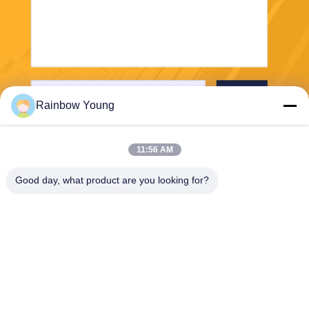
भेजना
Rainbow Young
11:56 AM
Good day, what product are you looking for?
ZHEJIANG PNTECH TECHNOLOGY CO.,
LTD
rainbowyoun@163.com
86-134-8609-0251
नं. 108, यिनक्सियन एवेन्यू का प
श्चिम खंड, हाइशु जिला, निंगबो, चीन