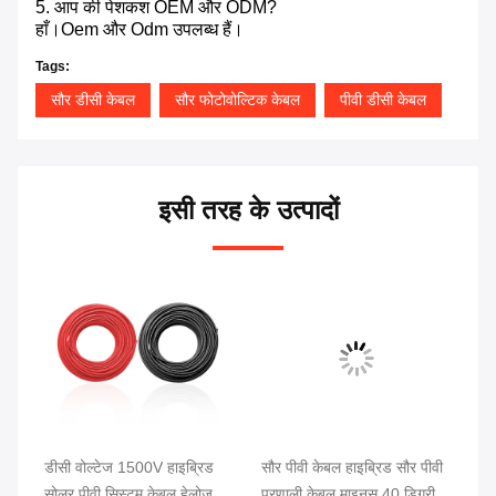
5. आप की पेशकश OEM और ODM?
हाँ।Oem और Odm उपलब्ध हैं।
Tags:
सौर डीसी केबल
सौर फोटोवोल्टिक केबल
पीवी डीसी केबल
इसी तरह के उत्पादों
डीसी वोल्टेज 1500V हाइब्रिड
सौर पीवी केबल हाइब्रिड सौर पीवी
15
सोलर पीवी सिस्टम केबल हेलोजन
प्रणाली केबल माइनस 40 डिग्री
सो