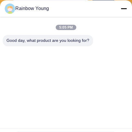
भेजना
Rainbow Young
5:05 PM
Good day, what product are you looking for?
ZHEJIANG PNTECH TECHNOLOGY CO.,
LTD
rainbowyoun@163.com
86-134-8609-0251
नं. 108, यिनक्सियन एवेन्यू का प
श्चिम खंड, हाइशु जिला, निंगबो, चीन
315010
चीन अच्छी गुणवत्ता सौर पीवी केबल आपूर्तिकर्ता. कॉपीराइट © 2026 solar-pvcable.com .