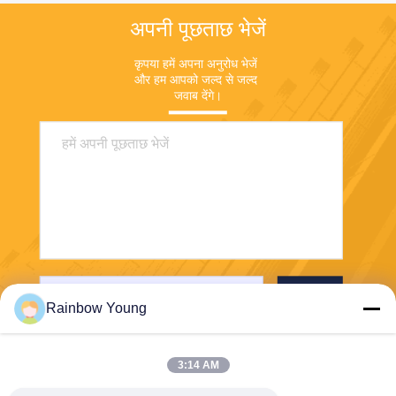
अपनी पूछताछ भेजें
कृपया हमें अपना अनुरोध भेजें 
और हम आपको जल्द से जल्द 
जवाब देंगे।
भेजना
Rainbow Young
3:14 AM