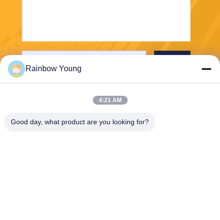
भेजना
Rainbow Young
4:21 AM
Good day, what product are you looking for?
ZHEJIANG PNTECH TECHNOLOGY CO.,
LTD
rainbowyoun@163.com
86-134-8609-0251
नं. 108, यिनक्सियन एवेन्यू का प
श्चिम खंड, हाइशु जिला, निंगबो, चीन