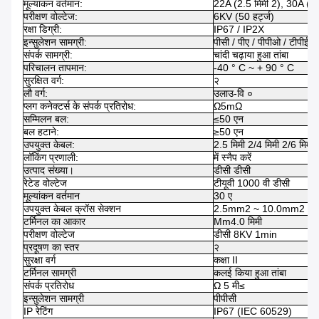
मूल्यांकन वर्तमान:
22A (2.5 मिमी 2), 30A (4 म
परीक्षण वोल्टेज:
6KV (50 हर्ट्ज)
रक्षा डिग्री:
IP67 / IP2X
इन्सुलेशन सामग्री:
पीसी / पीए / पीपीओ / टीपीई
संपर्क सामग्री:
चांदी चढ़ाया हुआ तांबा
परिचालन तापमान:
-40 ° C ~ + 90 ° C
सुरक्षित वर्ग:
२
लौ वर्ग:
उलाउ-वि ०
प्लग कनेक्टर्स के संपर्क प्रतिरोध:
Ω5mΩ
सम्मिलन बल:
≤50 एन
बल हटाने:
≥50 एन
उपयुक्त केबल:
2.5 मिमी 2/4 मिमी 2/6 मि
लॉकिंग प्रणाली:
में स्नैप करें
उत्पाद संख्या।
डीसी डीसी
रेटेड वोल्टेज
टीयूवी 1000 वी डीसी
मूल्यांकन वर्तमान
30 ए
उपयुक्त केबल क्रॉस सेक्शन
2.5mm2 ~ 10.0mm2 /
टर्मिनल का आकार
Mm4.0 मिमी
परीक्षण वोल्टेज
डीसी 8KV 1min
प्रदूषण का स्तर
२
सुरक्षा वर्ग
कक्षा II
टर्मिनल सामग्री
कलई किया हुआ तांबा
संपर्क प्रतिरोध
Ω 5 मी≤
इन्सुलेशन सामग्री
पीपीसी
IP रेटिंग
IP67 (IEC 60529)