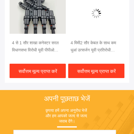
4 से 1 सौर शाखा कनेक्टर सरल
4 मिमी2 सौर केबल के साथ कम
60
और
विधानसभा विरोधी यूवी पीपीओ
धुआं उत्सर्जन यूवी प्रतिरोधी
वा
सामग्री और उच्च वर्तमान ले जाने
हेलोजन मुक्त सौर शाखा कनेक्टर
ब्र
की क्षमता के साथ
कन
सर्वोत्तम मूल्य प्राप्त करें
सर्वोत्तम मूल्य प्राप्त करें
अपनी पूछताछ भेजें
कृपया हमें अपना अनुरोध भेजें 
और हम आपको जल्द से जल्द 
जवाब देंगे।