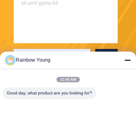
भेजना
Rainbow Young
11:45 AM
Good day, what product are you looking for?
ZHEJIANG PNTECH TECHNOLOGY CO.,
LTD
rainbowyoun@163.com
86-134-8609-0251