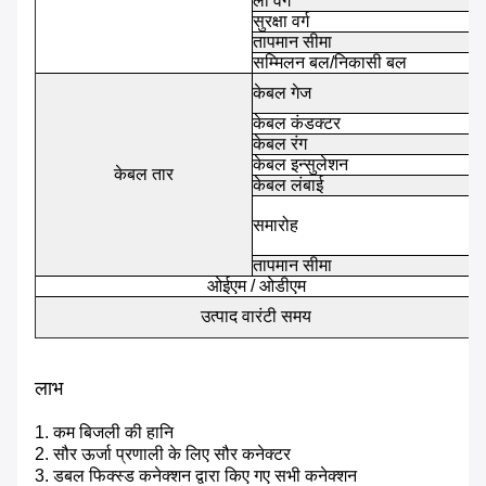
लौ वर्ग
सुरक्षा वर्ग
द
तापमान सीमा
-
सम्मिलन बल/निकासी बल
केबल गेज
केबल कंडक्टर
ट
केबल रंग
ल
केबल इन्सुलेशन
ए
केबल तार
केबल लंबाई
0
य
समारोह
ख
प
तापमान सीमा
-
ओईएम / ओडीएम
ह
व
उत्पाद वारंटी समय
1
लाभ
1. कम बिजली की हानि
2. सौर ऊर्जा प्रणाली के लिए सौर कनेक्टर
3. डबल फिक्स्ड कनेक्शन द्वारा किए गए सभी कनेक्शन