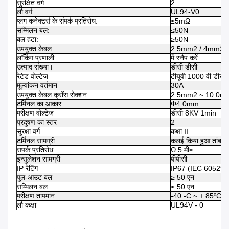
सुरक्षित वर्ग:
2
लौ वर्ग:
UL94-V0
प्लग कनेक्टर्स के संपर्क प्रतिरोध:
≤5mΩ
सम्मिलन बल:
≤50N
बल हटा:
≥50N
उपयुक्त केबल:
2.5mm2 / 4mm2 /
लॉकिंग प्रणाली:
में स्नैप करें
उत्पाद संख्या।
डीसी डीसी
रेटेड वोल्टेज
टीयूवी 1000 वी डीसी
मूल्यांकन वर्तमान
30A
उपयुक्त केबल क्रॉस सेक्शन
2.5mm2 ~ 10.0m
टर्मिनल का आकार
Φ4.0mm
परीक्षण वोल्टेज
डीसी 8KV 1min
प्रदुषण का स्तर
2
सुरक्षा वर्ग
कक्षा II
टर्मिनल सामग्री
कलई किया हुआ तांबा
संपर्क प्रतिरोध
Ω 5 मी≤
इन्सुलेशन सामग्री
पीपीसी
IP रेटिंग
IP67 (IEC 60529)
पुल-आउट बल
≥ 50 एन
सम्मिलन बल
≤ 50 एन
परीक्षण तापमान
-40 -C ~ + 85ºC
लौ कक्षा
UL94V - 0