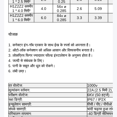
1 * 2.5 मिमी²
0.25
H1Z2Z2 कश्मीर
56x ø
4.0
2.6
5.09
5
1 * 4.0 मिमी²
0.285
H1Z2Z2 कश्मीर
84x ø
6.0
3.3
3.39
6
1 * 6.0 मिमी²
0.285
योजक
1. कनेक्टर इंन-नॉब प्रकार के साथ ईख के स्पर्श को अपनाता है।
2. ऑटो-लॉक कनेक्शन को अधिक आसान और विश्वसनीय बनाता है।
3. लोकप्रिय फिगर ज्यादातर फील्ड इंस्टालेशन के अनुरूप होता है।
4. जल्दी से संबंधक के लिए।
5. पानी के सबूत और धूल को रोकने।
6. लंबी उम्र।
दर वोल्टेज:
1000v
मूल्यांकन वर्तमान:
22A (2.5 मिमी 2), 30
परीक्षण वोल्टेज:
6KV (50 हर्ट्ज)
रक्षा डिग्री:
IP67 / IP2X
इन्सुलेशन सामग्री:
पीसी / पीए / पीपीओ /
संपर्क सामग्री:
चांदी चढ़ाया हुआ तांबा
परिचालन तापमान:
-40 डिग्री सेल्सियस ~