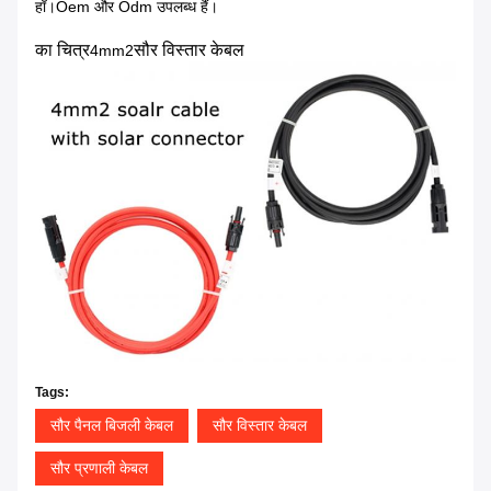
हाँ।Oem और Odm उपलब्ध हैं।
का चित्र
सौर विस्तार केबल
4mm2
Tags:
सौर पैनल बिजली केबल
सौर विस्तार केबल
सौर प्रणाली केबल