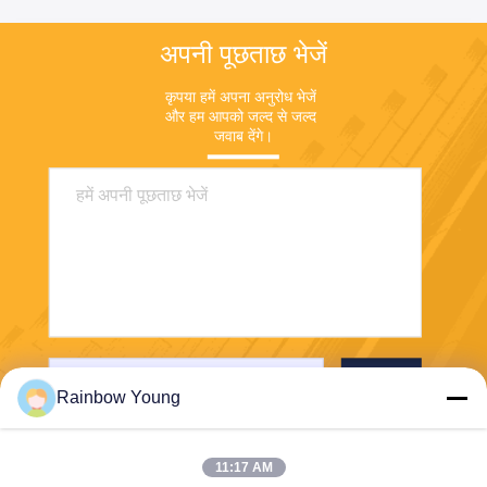
अपनी पूछताछ भेजें
कृपया हमें अपना अनुरोध भेजें 
और हम आपको जल्द से जल्द 
जवाब देंगे।
भेजना
Rainbow Young
11:17 AM