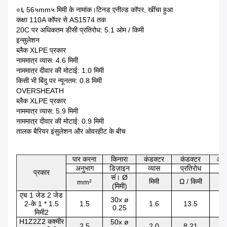
०६ 56५mm५ मिमी के नामांक।टिनड एनील्ड कॉपर, खींचा हुआ
कक्षा 110A कॉपर से AS1574 तक
20C पर अधिकतम डीसी प्रतिरोध: 5.1 ओम / किमी
इन्सुलेशन
ब्लैक XLPE प्रकार
नाममात्र व्यास: 4.6 मिमी
नाममात्र दीवार की मोटाई: 1.0 मिमी
किसी भी बिंदु पर न्यूनतम: 0.8 मिमी
OVERSHEATH
ब्लैक XLPE प्रकार
नाममात्र व्यास: 5.9 मिमी
नाममात्र दीवार की मोटाई: 0.9 मिमी
तालक बैरियर इंसुलेशन और ओवरहीट के बीच
पार करना
किनारा
कंडक्टर
कंडक्टर
आउ
अनुभाग
डिज़ाइन
व्यास
प्रतिरोध
व्य
प्रकार
सं। Ø
मिमी
Ω / किमी
मि
mm²
(मिमी)
एच 1 जेड 2 जेड
30x ø
2-के 1 * 1.5
1.5
1.6
13.5
4
0.25
मिमी2
H1Z2Z2 कश्मीर
50x ø
2.5
2.0
8.21
5