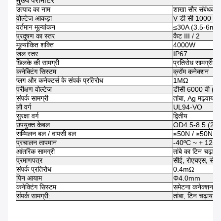
मुख्य पैरामीटर
उत्पाद का नाम
शाखा सौर संबंधक
वोल्टेज आकड़ा
V डी सी 1000 वी
वर्तमान मूल्यांकन
≤30A (3.5-6mm
प्रदुषण का स्तर
कैट III / 2
मूल्यांकित शक्ति
4000W
जल स्तर
IP67
छिलके की सामग्री
प्रतिरोध सामग्री,
कनेक्टिंग सिस्टम
क्रॉम कनेक्शन
प्लग और कनेक्टर्स के संपर्क प्रतिरोध
1MΩ
परीक्षण वोल्टेज
डीसी 6000 वी (50 
संपर्क सामग्री
तांबा, Ag मढ़वाया
लौ वर्ग
UL94-VO
सुरक्षा वर्ग
द्वितीय
उपयुक्त केबल
OD4.5-8.5 (2.
सम्मिलन बल / वापसी बल
≤50N / ≥50N
प्रचालन तापमान
-40ºC ~ + 125º
आंतरिक सामग्री
तांबे का टिन चढ़ाना
प्रमाणपत्र
सीई, रोएचएस, सीस
संपर्क प्रतिरोध
0.4mΩ
पिन आयाम
Φ4.0mm
कनेक्टिंग सिस्टम
समेटना कनेक्शन
संपर्क सामग्री:
तांबा, टिन चढ़ाया