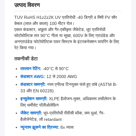
उत्पाद विवरण
TUV RoHS H1z2z2K UV प्रतिरोधी -40 डिग्री 4 मिमी PV सौर
केबल (लाल और काला) 100 मीटर रोल।
एकल कंडक्टर, अछूता और गैर-एकीकृत जैकेटेड, धूप प्रतिरोधी
फोटोवोल्टिक तार 90°C गीला या सूखा, 600V के लिए ग्राउंडेड और
अनग्राउंडेड फोटोवोल्टिक पावर सिस्टम के इंटरकनेक्शन वायरिंग के लिए
रेट किया गया।
तकनीकी डेटा
तापमान रेटिंग:
-40°C से 90°C
कंडक्टर AWG:
12 से 2000 AWG
कंडक्टर सामग्री:
नरम एनील्ड टिनयुक्त फंसे हुए तांबे (ASTM B-
33 और EN 60228)
इन्सुलेशन सामग्री:
XLPE हैलोजन-मुक्त, अधिकतम लचीलेपन के
लिए थर्मोसेट पॉलीओलेफ़िन
जैकेट सामग्री:
धूप-प्रतिरोधी पीवीसी ब्लैक, कम धुआं, गैर-
हैलोजेनेटेड, लौ retardant
न्यूनतम झुकने का त्रिज्या:
8x व्यास