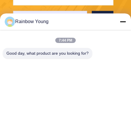
भेजना
Rainbow Young
7:44 PM
Good day, what product are you looking for?
ZHEJIANG PNTECH TECHNOLOGY CO.,
LTD
rainbowyoun@163.com
86-134-8609-0251
नं. 108, यिनक्सियन एवेन्यू का प
श्चिम खंड, हाइशु जिला, निंगबो, चीन
315010