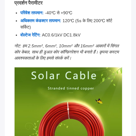
प्रदर्शन पैरामीटर
परिवेश तापमान:
-40℃ से +90℃
अधिकतम कंडक्टर तापमान:
120℃ (5s के लिए 200℃ शॉर्ट
सर्किट)
वोल्टेज रेटिंग:
AC0.6/1kV DC1.8kV
नोट: हम 2.5mm², 6mm², 10mm² और 16mm² आकारों में सिंगल
कोर केबल, साथ ही डुअल कोर कॉन्फ़िगरेशन भी बनाते हैं। कृपया कस्टम
आवश्यकताओं के लिए हमसे संपर्क करें।