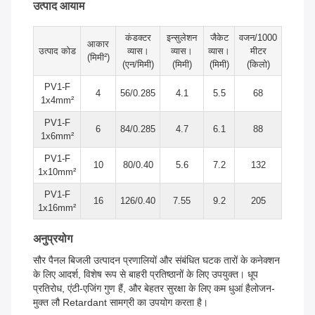
उत्पाद आयाम
कंडक्टर
इन्सुलेशन
जैकेट
वजन/1000
आकार
उत्पाद कोड
व्यास।
व्यास।
व्यास।
मीटर
(मिमी²)
(एन/मिमी)
(मिमी)
(मिमी)
(किलो)
PV1-F
4
56/0.285
4.1
5.5
68
1x4mm²
PV1-F
6
84/0.285
4.7
6.1
88
1x6mm²
PV1-F
10
80/0.40
5.6
7.2
132
1x10mm²
PV1-F
16
126/0.40
7.55
9.2
205
1x16mm²
अनुप्रयोग
सौर पैनल बिजली उत्पादन प्रणालियों और संबंधित घटक तारों के कनेक्शन
के लिए आदर्श, विशेष रूप से बाहरी प्रतिष्ठानों के लिए उपयुक्त। धूप
प्रतिरोध, एंटी-एजिंग गुण हैं, और बेहतर सुरक्षा के लिए कम धुआं हैलोजन-
मुक्त लौ Retardant सामग्री का उपयोग करता है।