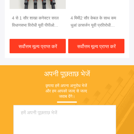
4 से 1 सौर शाखा कनेक्टर सरल
4 मिमी2 सौर केबल के साथ कम
60
और
विधानसभा विरोधी यूवी पीपीओ
धुआं उत्सर्जन यूवी प्रतिरोधी
वा
सामग्री और उच्च वर्तमान ले जाने
हेलोजन मुक्त सौर शाखा कनेक्टर
ब्र
की क्षमता के साथ
कन
सर्वोत्तम मूल्य प्राप्त करें
सर्वोत्तम मूल्य प्राप्त करें
अपनी पूछताछ भेजें
कृपया हमें अपना अनुरोध भेजें 
और हम आपको जल्द से जल्द 
जवाब देंगे।