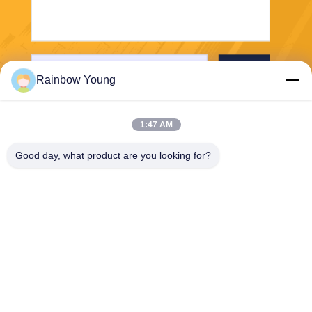
भेजना
Rainbow Young
1:47 AM
Good day, what product are you looking for?
ZHEJIANG PNTECH TECHNOLOGY CO.,
LTD
rainbowyoun@163.com
86-134-8609-0251
नं. 108, यिनक्सियन एवेन्यू का प
श्चिम खंड, हाइशु जिला, निंगबो, चीन
315010