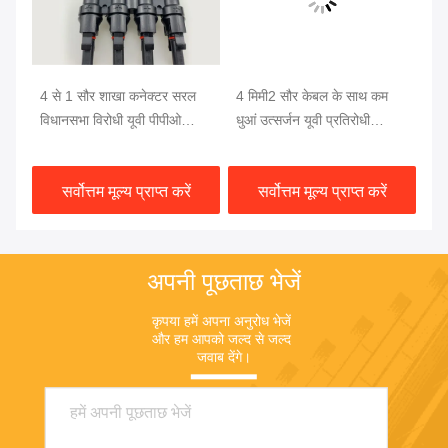
4 से 1 सौर शाखा कनेक्टर सरल
4 मिमी2 सौर केबल के साथ कम
60
और
विधानसभा विरोधी यूवी पीपीओ
धुआं उत्सर्जन यूवी प्रतिरोधी
वा
सामग्री और उच्च वर्तमान ले जाने
हेलोजन मुक्त सौर शाखा कनेक्टर
ब्र
की क्षमता के साथ
कन
सर्वोत्तम मूल्य प्राप्त करें
सर्वोत्तम मूल्य प्राप्त करें
अपनी पूछताछ भेजें
कृपया हमें अपना अनुरोध भेजें 
और हम आपको जल्द से जल्द 
जवाब देंगे।