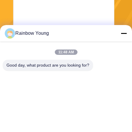
Rainbow Young
भेजना
11:48 AM
Good day, what product are you looking for?
ZHEJIANG PNTECH TECHNOLOGY CO.,
LTD
rainbowyoun@163.com
86-134-8609-0251
नं. 108, यिनक्सियन एवेन्यू का प
श्चिम खंड, हाइशु जिला, निंगबो, चीन