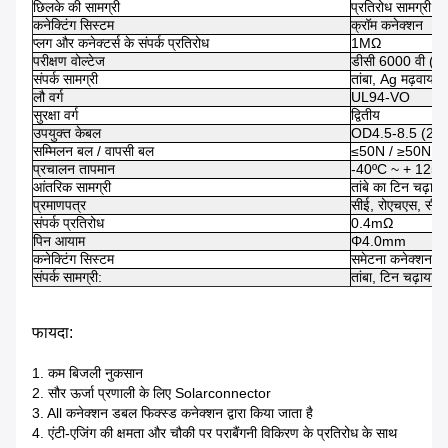
छिलके की सामग्री
प्रतिरोध सामग्री,
कनेक्टिंग सिस्टम
क्रॉम कनेक्शन
प्लग और कनेक्टर्स के संपर्क प्रतिरोध
1MΩ
परीक्षण वोल्टेज
डीसी 6000 वी (50 
संपर्क सामग्री
तांबा, Ag मढ़वाया
लौ वर्ग
UL94-VO
सुरक्षा वर्ग
द्वितीय
उपयुक्त केबल
OD4.5-8.5 (2.
सम्मिलन बल / वापसी बल
≤50N / ≥50N
प्रचालन तापमान
-40ºC ~ + 125º
आंतरिक सामग्री
तांबे का टिन चढ़ाना
प्रमाणपत्र
सीई, रोएचएस, सीस
संपर्क प्रतिरोध
0.4mΩ
पिन आयाम
Φ4.0mm
कनेक्टिंग सिस्टम
समेटना कनेक्शन
संपर्क सामग्री:
तांबा, टिन चढ़ाया
फायदा:
1. कम बिजली नुकसान
2. सौर ऊर्जा प्रणाली के लिए Solarconnector
3. All कनेक्शन डबल फिक्स्ड कनेक्शन द्वारा किया जाता है
4. एंटी-एजिंग की क्षमता और चौकी पर पराबैंगनी विकिरण के प्रतिरोध के साथ