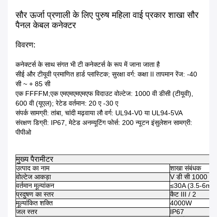
सौर ऊर्जा प्रणाली के लिए पुरुष महिला वाई प्रकार शाखा सौर
पैनल केबल कनेक्टर
विवरण:
कनेक्टर्स के साथ संगत भी टी कनेक्टर्स के रूप में जाना जाता है
सीई और टीयूवी प्रमाणित हार्ड प्लास्टिक; सुरक्षा वर्ग: कक्षा II तापमान रेंज: -40
सी ~ + 85 सी
एक FFFFM;एक एमएमएमएमएफ विदाउट वोल्टेज: 1000 वी डीसी (टीयूवी),
600 वी (यूएल); रेटेड वर्तमान: 20 ए -30 ए
संपर्क सामग्री: तांबा, चांदी मढ़वाया लौ वर्ग: UL94-V0 या UL94-5VA
संरक्षण डिग्री: IP67, मेटेड अनम्यूटिंग फोर्स: 200 न्यूटन इंसुलेशन सामग्री:
पीपीओ
मुख्य पैरामीटर
उत्पाद का नाम
शाखा संबंधक
वोल्टेज आकड़ा
V डी सी 1000 वी
वर्तमान मूल्यांकन
≤30A (3.5-6mm
प्रदुषण का स्तर
कैट III / 2
मूल्यांकित शक्ति
4000W
जल स्तर
IP67