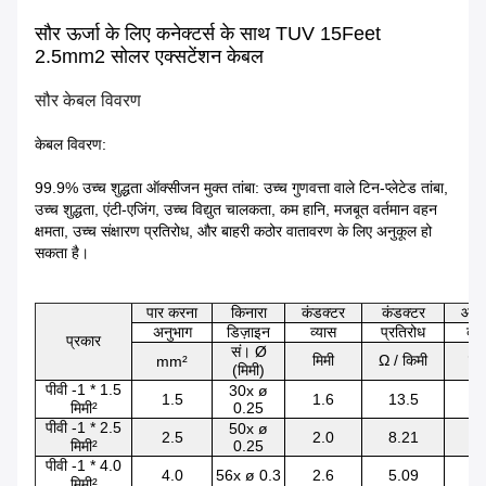
सौर ऊर्जा के लिए कनेक्टर्स के साथ TUV 15Feet
2.5mm2 सोलर एक्सटेंशन केबल
सौर केबल विवरण
केबल विवरण:
99.9% उच्च शुद्धता ऑक्सीजन मुक्त तांबा: उच्च गुणवत्ता वाले टिन-प्लेटेड तांबा,
उच्च शुद्धता, एंटी-एजिंग, उच्च विद्युत चालकता, कम हानि, मजबूत वर्तमान वहन
क्षमता, उच्च संक्षारण प्रतिरोध, और बाहरी कठोर वातावरण के लिए अनुकूल हो
सकता है।
पार करना
किनारा
कंडक्टर
कंडक्टर
आउ
अनुभाग
डिज़ाइन
व्यास
प्रतिरोध
व्य
प्रकार
सं। Ø
मिमी
Ω / किमी
मिम
mm²
(मिमी)
पीवी -1 * 1.5
30x ø
1.5
1.6
13.5
4.
मिमी²
0.25
पीवी -1 * 2.5
50x ø
2.5
2.0
8.21
5.
मिमी²
0.25
पीवी -1 * 4.0
4.0
56x ø 0.3
2.6
5.09
6.
मिमी²