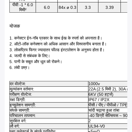
पीवी -1 * 6.0
6.0
84x ø 0.3
3.3
3.39
7.
मिमी²
योजक
1. कनेक्टर ईन-नॉब प्रकार के साथ ईख के स्पर्श को अपनाता है।
2. ऑटो-लॉक कनेक्शन को अधिक आसान और विश्वसनीय बनाता है।
3. लोकप्रिय फिगर ज्यादातर फील्ड इंस्टालेशन के अनुरूप होता है।
4. जल्दी से संबंधक के लिए।
5. पानी के सबूत और धूल को रोकने।
6. लंबी उम्र।
दर वोल्टेज:
1000v
मूल्यांकन वर्तमान:
22A (2.5 मिमी 2), 30A (4 म
परीक्षण वोल्टेज:
6KV (50 हर्ट्ज)
रक्षा डिग्री:
IP67 / IP2X
इन्सुलेशन सामग्री:
पीसी / पीए / पीपीओ / TPE
संपर्क सामग्री:
चांदी चढ़ाया हुआ तांबा
परिचालन तापमान:
-40 डिग्री सेल्सियस ~ 90 डि
सुरक्षित वर्ग:
2
लौ वर्ग:
UL94-V0
प्लग कनेक्टर्स के संपर्क प्रतिरोध:
≤5mΩ