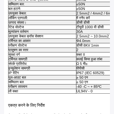
सम्मिलन बल:
≤50N
बल हटाने:
≥50N
उपयुक्त केबल:
2.5mm2 / 4mm2 / 6mm2
लॉकिंग प्रणाली:
में स्नैप करें
उत्पाद संख्या।
डीसी डीसी
रेटेड वोल्टेज
टीयूवी 1000 वी डीसी
मूल्यांकन वर्तमान
30A
उपयुक्त केबल क्रॉस सेक्शन
2.5mm2 ~ 10.0mm2 /
टर्मिनल का आकार
Φ4.0mm
परीक्षण वोल्टेज
डीसी 8KV 1min
प्रदुषण का स्तर
2
सुरक्षा वर्ग
कक्षा II
टर्मिनल सामग्री
कलई किया हुआ तांबा
संपर्क प्रतिरोध
Ω 5 मी≤
इन्सुलेशन सामग्री
पीपीसी
IP रेटिंग
IP67 (IEC 60529)
पुल-आउट बल
≥ 50 एन
सम्मिलन बल
≤ 50 एन
परीक्षण तापमान
-40 -C ~ + 85ºC
लौ कक्षा
UL94V - 0
एकत्र करने के लिए निर्देश