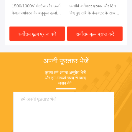
ेबल
1500/1000V वोल्टेज सौर ऊर्जा
एमसी4 कनेक्टर प्रकार और टिन
सौ
क्टर
केबल पर्यावरण के अनुकूल ऊर्जा
किए हुए तांबे के कंडक्टर के साथ
का
है
समाधान के लिए
टिकाऊ सौर ऊर्जा विस्तार केबल
हा
सर्वोत्तम मूल्य प्राप्त करें
सर्वोत्तम मूल्य प्राप्त करें
अपनी पूछताछ भेजें
कृपया हमें अपना अनुरोध भेजें 
और हम आपको जल्द से जल्द 
जवाब देंगे।