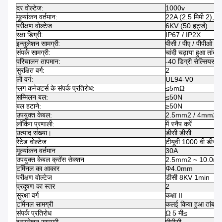
दर वोल्टेज:
1000v
मूल्यांकन वर्तमान:
22A (2.5 मिमी 2), 30
परीक्षण वोल्टेज:
6KV (50 हर्ट्ज)
रक्षा डिग्री:
IP67 / IP2X
इन्सुलेशन सामग्री:
पीसी / पीए / पीपीओ /
संपर्क सामग्री:
चांदी चढ़ाया हुआ तांबा
परिचालन तापमान:
-40 डिग्री सेल्सियस ~
सुरक्षित वर्ग:
2
लौ वर्ग:
UL94-V0
प्लग कनेक्टर्स के संपर्क प्रतिरोध:
≤5mΩ
सम्मिलन बल:
≤50N
बल हटाने:
≥50N
उपयुक्त केबल:
2.5mm2 / 4mm2 /
लॉकिंग प्रणाली:
में स्नैप करें
उत्पाद संख्या।
डीसी डीसी
रेटेड वोल्टेज
टीयूवी 1000 वी डीसी
मूल्यांकन वर्तमान
30A
उपयुक्त केबल क्रॉस सेक्शन
2.5mm2 ~ 10.0m
टर्मिनल का आकार
Φ4.0mm
परीक्षण वोल्टेज
डीसी 8KV 1min
प्रदुषण का स्तर
2
सुरक्षा वर्ग
कक्षा II
टर्मिनल सामग्री
कलई किया हुआ तांबा
संपर्क प्रतिरोध
Ω 5 मी≤