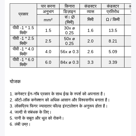
पार करना
किनारा
कंडक्टर
कंडक्टर
आउ
अनुभाग
डिज़ाइन
व्यास
प्रतिरोध
व्य
प्रकार
सं। Ø
मिमी
Ω / किमी
मिम
mm²
(मिमी)
पीवी -1 * 1.5
30x ø
1.5
1.6
13.5
4.
मिमी²
0.25
पीवी -1 * 2.5
50x ø
2.5
2.0
8.21
5.
मिमी²
0.25
पीवी -1 * 4.0
4.0
56x ø 0.3
2.6
5.09
6.
मिमी²
पीवी -1 * 6.0
6.0
84x ø 0.3
3.3
3.39
7.
मिमी²
योजक
1. कनेक्टर ईन-नॉब प्रकार के साथ ईख के स्पर्श को अपनाता है।
2. ऑटो-लॉक कनेक्शन को अधिक आसान और विश्वसनीय बनाता है।
3. लोकप्रिय फिगर ज्यादातर फील्ड इंस्टालेशन के अनुरूप होता है।
4. जल्दी से संबंधक के लिए।
5. पानी के सबूत और धूल को रोकने।
6. लंबी उम्र।