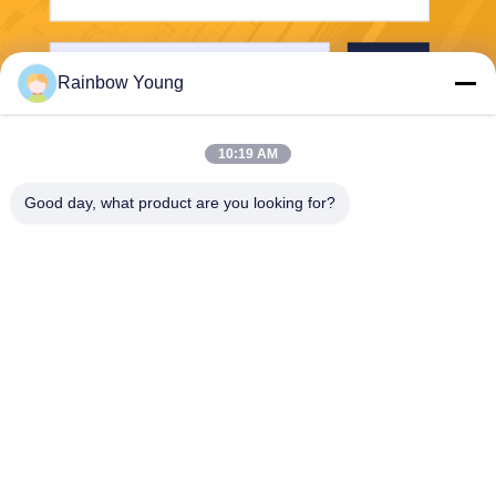
भेजना
Rainbow Young
10:19 AM
Good day, what product are you looking for?
ZHEJIANG PNTECH TECHNOLOGY CO.,
LTD
rainbowyoun@163.com
86-134-8609-0251
नं. 108, यिनक्सियन एवेन्यू का प
श्चिम खंड, हाइशु जिला, निंगबो, चीन
315010