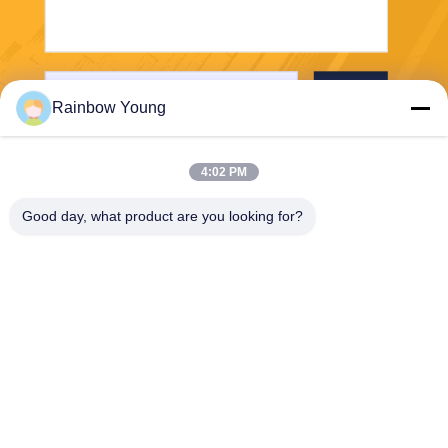
भेजना
Rainbow Young
4:02 PM
Good day, what product are you looking for?
ZHEJIANG PNTECH TECHNOLOGY CO.,
LTD
rainbowyoun@163.com
86-134-8609-0251
नं. 108, यिनक्सियन एवेन्यू का प
श्चिम खंड, हाइशु जिला, निंगबो, चीन
315010