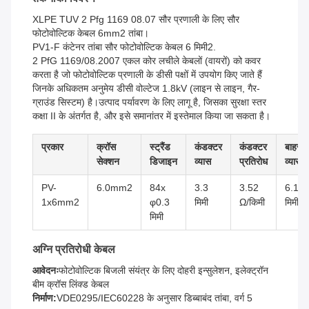
XLPE TUV 2 Pfg 1169 08.07 सौर प्रणाली के लिए सौर
फोटोवोल्टिक केबल 6mm2 तांबा।
PV1-F कंटेनर तांबा सौर फोटोवोल्टिक केबल 6 मिमी2.
2 PfG 1169/08.2007 एकल कोर लचीले केबलों (वायरों) को कवर
करता है जो फोटोवोल्टिक प्रणाली के डीसी पक्षों में उपयोग किए जाते हैं
जिनके अधिकतम अनुमेय डीसी वोल्टेज 1.8kV (लाइन से लाइन, गैर-
ग्राउंड सिस्टम) है।उत्पाद पर्यावरण के लिए लागू है, जिसका सुरक्षा स्तर
कक्षा II के अंतर्गत है, और इसे समानांतर में इस्तेमाल किया जा सकता है।
प्रकार
क्रॉस
स्ट्रैंड
कंडक्टर
कंडक्टर
बाहरी
सेक्शन
डिजाइन
व्यास
प्रतिरोध
व्यास
PV-
6.0mm2
84x
3.3
3.52
6.1
1x6mm2
φ0.3
मिमी
Ω/किमी
मिमी
मिमी
अग्नि प्रतिरोधी केबल
आवेदनः
फोटोवोल्टिक बिजली संयंत्र के लिए दोहरी इन्सुलेशन, इलेक्ट्रॉन
बीम क्रॉस लिंक्ड केबल
निर्माण:
VDE0295/IEC60228 के अनुसार डिब्बाबंद तांबा, वर्ग 5