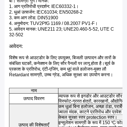
बी। सामग्री गुण / मानक:
1. आग प्रतिरोधी प्रदर्शन: IEC60332-1।
2. धुआं उत्सर्जन: IEC61034; EN50268-2
3. कम आग लोड: DIN51900
4. अनुमोदन: TUV2PfG 1169 / 08.2007 PV1-F।
5. आवेदन मानक: UNE211 23; UNE20.460-5-52, UTE C
32-502
आवेदन:
विशेष रूप से आउटडोर के लिए उपयुक्त, बिजली उत्पादन और तारों के
संबंधित घटकों, कनेक्शन के लिए सौर पैनलों पर लागू होता है।सूर्य के
प्रकाश के प्रतिरोध, एंटी-एजिंग, कम धुएं वाले हलोजन-मुक्त लौ
Retardant सामग्री, उच्च ग्रेड, अधिक सुरक्षा का उपयोग करना।
नाम
प
व्यापक रूप से इनडोर और आउटडोर सौर प्रत
उत्पाद विवरण
विस्फोट-ग्रस्त क्षेत्रों, कारखानों, औद्योगि
कम धुआं बिना हलोजन, अच्छा ठंडा, पराबैंग
ज्वाला मंदक, काटने प्रतिरोध और प्रवेश प
केबल सुरक्षा स्तर protection स्तर।
इन्सुलेशन सामग्री के रूप में 150 ℃ फोट
उत्पाद की विशेषताएँ