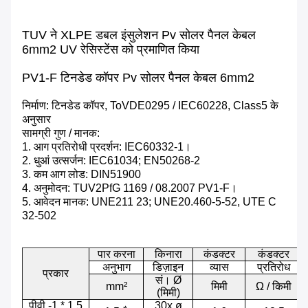
TUV ने XLPE डबल इंसुलेशन Pv सोलर पैनल केबल
6mm2 UV रेसिस्टेंस को प्रमाणित किया
PV1-F टिनडेड कॉपर Pv सोलर पैनल केबल 6mm2
निर्माण: टिनडेड कॉपर, ToVDE0295 / IEC60228, Class5 के
अनुसार
सामग्री गुण / मानक:
1. आग प्रतिरोधी प्रदर्शन: IEC60332-1।
2. धुआं उत्सर्जन: IEC61034; EN50268-2
3. कम आग लोड: DIN51900
4. अनुमोदन: TUV2PfG 1169 / 08.2007 PV1-F।
5. आवेदन मानक: UNE211 23; UNE20.460-5-52, UTE C
32-502
पार करना
किनारा
कंडक्टर
कंडक्टर
अनुभाग
डिज़ाइन
व्यास
प्रतिरोध
प्रकार
सं। Ø
mm²
मिमी
Ω / किमी
(मिमी)
पीवी -1 * 1.5
30x ø