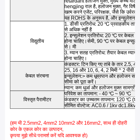
retardant हैलोजन मुक्त, मुख्य कच्चे माल क
hengjing राल है, हलोजन मुक्त, गैर विषैले,
खत्म करने एजेंट, परिरक्षक, जैसे कि उर्वरक,
यह ROHS के अनुरूप है, और इन्सुलेशन प्र
1. डीसी प्रतिरोध: 20 ℃ प्रवाहकीय तार क
से अधिक नहीं है
2. इन्सुलेशन प्रतिरोध: 20 ℃ पर केबल का 
विद्युतीय
होना चाहिए।सेमी, 90 ℃ पर केबल इन्सुले
से। मी
3. म्यान सतह प्रतिरोध: तैयार केबल म्या
होना चाहिए।
कंडक्टर: टिन किए गए तांबे के तार 2.5, 4,
25, 16 और 10, 6, 4, 2 मिमी ^ 2 पीवी ता
केबल संरचना
इन्सुलेशन:> कम धूम्रपान और हलोजन सामग्र
सीमा को पूरा करें।
म्यान: कम धुआं और हलोजन मुक्त सामग्री 
परिवेश का तापमान: - 40 ℃ ~ 90 ℃
विस्तृत पैरामीटर
कंडक्टर का उच्चतम तापमान: 120 ℃ (शॉर्ट
सीमित वोल्टेज: AC0.6 / 1kv dc1.8kv।
(हम भी 2.5mm2, 4mm2 10mm2 और 16mm2, साथ ही दोहरी
कोर के एकल कोर का उत्पादन,
कृपया मुझे सीधे परामर्श करें यदि आवश्यक हो)