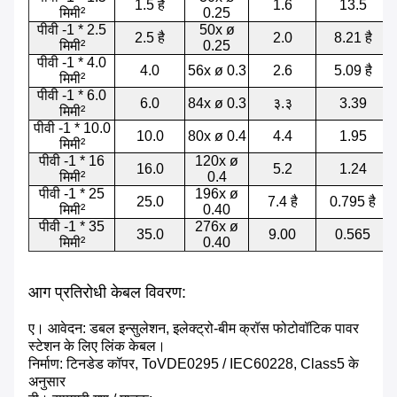
1.5 है
1.6
13.5
मिमी²
0.25
पीवी -1 * 2.5
50x ø
2.5 है
2.0
8.21 है
मिमी²
0.25
पीवी -1 * 4.0
4.0
56x ø 0.3
2.6
5.09 है
मिमी²
पीवी -1 * 6.0
6.0
84x ø 0.3
३.३
3.39
मिमी²
पीवी -1 * 10.0
10.0
80x ø 0.4
4.4
1.95
मिमी²
पीवी -1 * 16
120x ø
16.0
5.2
1.24
मिमी²
0.4
पीवी -1 * 25
196x ø
25.0
7.4 है
0.795 है
मिमी²
0.40
पीवी -1 * 35
276x ø
35.0
9.00
0.565
मिमी²
0.40
आग प्रतिरोधी केबल विवरण:
ए। आवेदन: डबल इन्सुलेशन, इलेक्ट्रो-बीम क्रॉस फोटोवॉटिक पावर
स्टेशन के लिए लिंक केबल।
निर्माण: टिनडेड कॉपर, ToVDE0295 / IEC60228, Class5 के
अनुसार