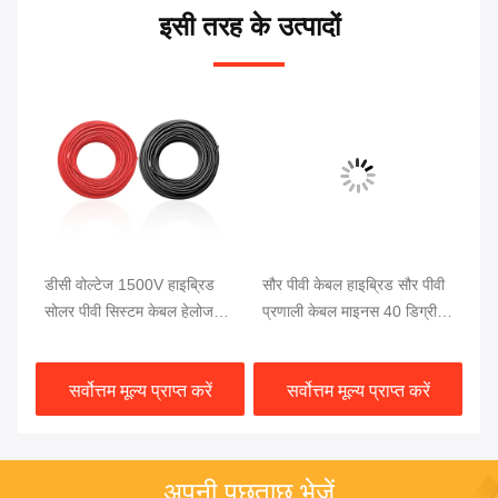
इसी तरह के उत्पादों
डीसी वोल्टेज 1500V हाइब्रिड
सौर पीवी केबल हाइब्रिड सौर पीवी
15
सोलर पीवी सिस्टम केबल हेलोजन
प्रणाली केबल माइनस 40 डिग्री
सो
सामग्री परीक्षण EN60754 1
सेल्सियस से प्लस 90 डिग्री
सौर
टेज
EN60754 2 सौर ऊर्जा संचरण के
सेल्सियस तापमान सीमा के लिए
तक 
सर्वोत्तम मूल्य प्राप्त करें
सर्वोत्तम मूल्य प्राप्त करें
लिए डिज़ाइन किया गया
उपयुक्त टिकाऊ
निर
अपनी पूछताछ भेजें