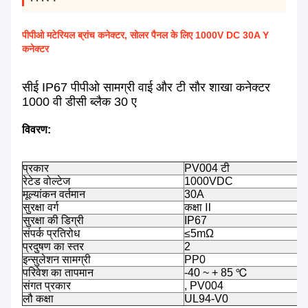
पीपीओ मटेरियल ब्रांच कनेक्टर, सोलर पैनल के लिए 1000V DC 30A Y
कनेक्टर
सीई IP67 पीपीओ सामग्री वाई और टी सौर शाखा कनेक्टर
1000 वी डीसी ब्लैक 30 ए
विवरण:
प्रकार
PV004 टी
रेटेड वोल्टेज
1000VDC
मूल्यांकन वर्तमान
30A
सुरक्षा वर्ग
कक्षा Ⅱ
सुरक्षा की डिग्री
IP67
संपर्क प्रतिरोध
≤5mΩ
प्रदुषण का स्तर
2
इन्सुलेशन सामग्री
PP0
परिवेश का तापमान
-40 ~ + 85 ℃
संगत प्रकार
, PV004
लौ कक्षा
UL94-V0