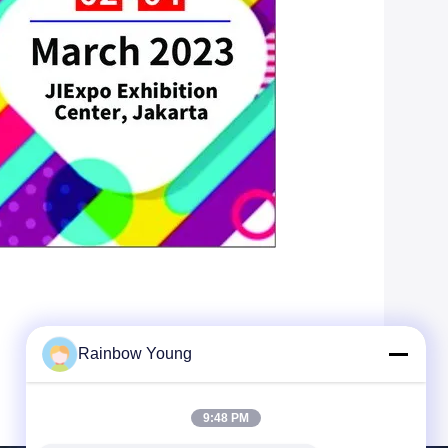
Rainbow Young
9:48 PM