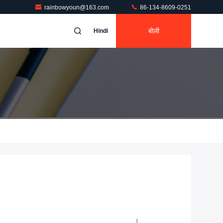
rainbowyoun@163.com
86-134-8609-0251
बोली
Hindi