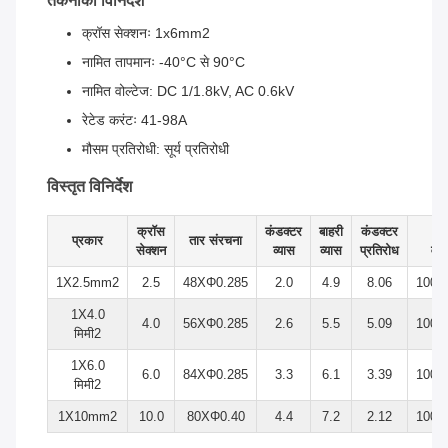
तकनीकी विनिर्देश
क्रॉस सेक्शनः 1x6mm2
नामित तापमानः -40°C से 90°C
नामित वोल्टेज: DC 1/1.8kV, AC 0.6kV
रेटेड करंटः 41-98A
मौसम प्रतिरोधी: सूर्य प्रतिरोधी
विस्तृत विनिर्देश
क्रॉस
कंडक्टर
बाहरी
कंडक्टर
ना
प्रकार
तार संरचना
सेक्शन
व्यास
व्यास
प्रतिरोध
वोल
1X2.5mm2
2.5
48XΦ0.285
2.0
4.9
8.06
1000
1X4.0
4.0
56XΦ0.285
2.6
5.5
5.09
1000
मिमी2
1X6.0
6.0
84XΦ0.285
3.3
6.1
3.39
1000
मिमी2
1X10mm2
10.0
80XΦ0.40
4.4
7.2
2.12
1000