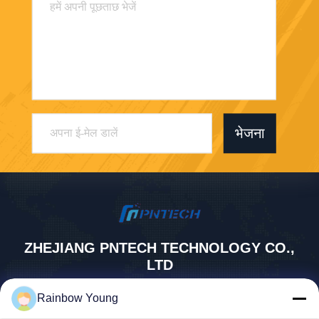
भेजना
ZHEJIANG PNTECH TECHNOLOGY CO.,
LTD
rainbowyoun@163.com
Rainbow Young
86-134-8609-0251